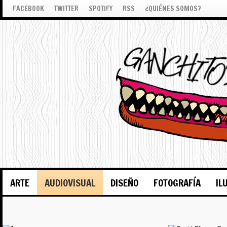
FACEBOOK
TWITTER
SPOTIFY
RSS
¿QUIÉNES SOMOS?
ARTE
AUDIOVISUAL
DISEÑO
FOTOGRAFÍA
IL