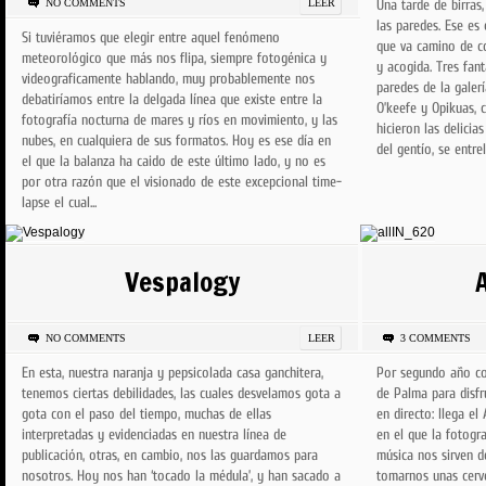
NO COMMENTS
LEER
Una tarde de birras
las paredes. Ese es
Si tuviéramos que elegir entre aquel fenómeno
que va camino de co
meteorológico que más nos flipa, siempre fotogénica y
y acogida. Tres fan
videograficamente hablando, muy probablemente nos
paredes de la galerí
debatiríamos entre la delgada línea que existe entre la
O’keefe y Opikuas, 
fotografía nocturna de mares y ríos en movimiento, y las
hicieron las delicias
nubes, en cualquiera de sus formatos. Hoy es ese día en
del gentío, se entrel
el que la balanza ha caido de este último lado, y no es
por otra razón que el visionado de este excepcional time-
lapse el cual...
Vespalogy
NO COMMENTS
LEER
3 COMMENTS
En esta, nuestra naranja y pepsicolada casa ganchitera,
Por segundo año co
tenemos ciertas debilidades, las cuales desvelamos gota a
de Palma para disfru
gota con el paso del tiempo, muchas de ellas
en directo: llega el
interpretadas y evidenciadas en nuestra línea de
en el que la fotograf
publicación, otras, en cambio, nos las guardamos para
música nos sirven d
nosotros. Hoy nos han ‘tocado la médula’, y han sacado a
tomarnos unas cerve