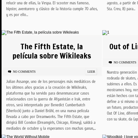
relucir una de ellas, la Vespa. El scooter mas famoso,
agosto, a partir de
hipster, aventurero y clásico de la historia cumple 70 años,
Sta. Creu, 8) para...
y es por ello...
The Fifth Estate, la
Out of L
película sobre Wikileaks
NO COMMENTS
NO COMMENTS
LEER
Nuestra generación 
rodeada de skates,
Julian Assange, uno de los personajes más mediáticos de
subirnos a ellos. E
los últimos años gracias a la creación de Wikileaks,
mostramos hoy, nos
plataforma que ha servido para desenmascarar casos
están hechos con ta
relacionados con la guerra de Afganistán e Irak, entre
define a si mismo c
otros, será interpretado por Benedict Cumberbatch
un futuro, producto
(Sherlock) junto a Daniel Brühl, en una nueva película
Out Of Line, diferen
llevada a cabo por Dreamworks. The Fifth Estate, que
con su skate, da (ap
dirigirá Bill Condon (Dreamgirls, Chicago, Kinsey), saldrá a
mediados de octubre y la esperamos con muchas ganas,...