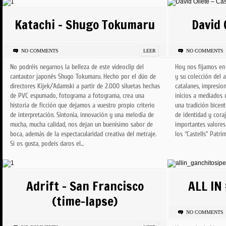
Katachi - Shugo Tokumaru
David 
NO COMMENTS
LEER
NO COMMENTS
No podréis negarnos la belleza de este videoclip del
Hoy nos fijamos en 
cantautor japonés Shugo Tokumaru. Hecho por el dúo de
y su colección del 
directores Kijek/Adamski a partir de 2.000 siluetas hechas
catalanes, impresio
de PVC espumado, fotograma a fotograma, crea una
inicios a mediados d
historia de ficción que dejamos a vuestro propio criterio
una tradición bicen
de interpretación. Sintonía, innovación y una melodía de
de identidad y cora
mucha, mucha calidad, nos dejan un buenísimo sabor de
importantes valores
boca, además de la espectacularidad creativa del metraje.
los “Castells” Patrim
Si os gusta, podeis daros el...
Adrift - San Francisco
ALL IN
(time-lapse)
NO COMMENTS